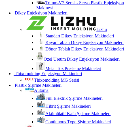
Trimm-V2 Serisi - Servo Plastik Enjeksiyon
Makinesi
Dikey Enjeksiyon Makineleri
Lizhu
Standart Dikey Enjeksiyon Makineleri
Kayar Tablalı Dikey Enjeksiyon Makineleri
Döner Tablalı Dikey Enjeksiyon Makineleri
Özel Üretim Dikey Enjeksiyon Makineleri
Metal Toz Presleme Makineleri
Thixomolding Enjeksiyon Makineleri
Thixomolding MG Serisi
Plastik Şişirme Makineleri
Automa
Full Elektrik Şişirme Makineleri
Hibrit Şişirme Makineleri
Akümülatif Kafa Şişirme Makineleri
Continuous Type Şişirme Makineleri