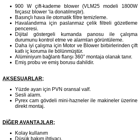
900 W çift-kademe blower (VLM25 modeli 1800W
fırçasız blower ‘la donatılmıştır).
Basınçlı hava ile otomatik filtre temizleme.
Havalandırma için paslanmaz çelik filtreli gözetleme
penceresi.
Dijital göstergeli kumanda panosu ile çalışma
durumunu kontrol etme ve alarmları görüntüleme.
Daha iyi çalışma için Motor ve Blower birbirlerinden çift
katlı iç koruma ile bölünmüştür.
Alüminiyum bağlantı flanşı 360° montaja olanak tanır.
Emiş probu ve emiş borusu dahildir.
AKSESUARLAR;
Yüzde ayarı için PVN oransal valf.
Sesli alarm.
Pyrex cam gövdeli mini-hazneler ile makineler üzerine
direkt montaj.
DİĞER AVANTAJLAR;
Kolay kullanım
Düşük bakım ihtiyacı.