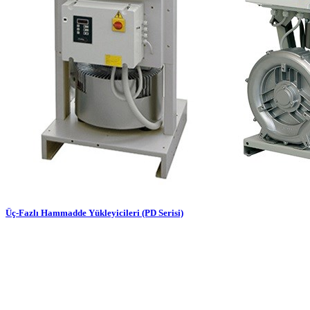
Üç-Fazlı Hammadde Yükleyicileri (PD Serisi)