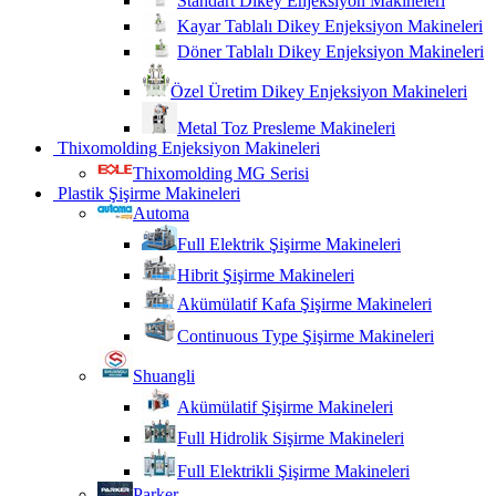
Standart Dikey Enjeksiyon Makineleri
Kayar Tablalı Dikey Enjeksiyon Makineleri
Döner Tablalı Dikey Enjeksiyon Makineleri
Özel Üretim Dikey Enjeksiyon Makineleri
Metal Toz Presleme Makineleri
Thixomolding Enjeksiyon Makineleri
Thixomolding MG Serisi
Plastik Şişirme Makineleri
Automa
Full Elektrik Şişirme Makineleri
Hibrit Şişirme Makineleri
Akümülatif Kafa Şişirme Makineleri
Continuous Type Şişirme Makineleri
Shuangli
Akümülatif Şişirme Makineleri
Full Hidrolik Sişirme Makineleri
Full Elektrikli Şişirme Makineleri
Parker