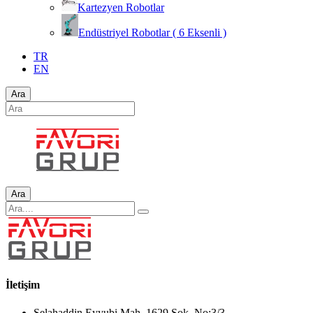
Kartezyen Robotlar
Endüstriyel Robotlar ( 6 Eksenli )
TR
EN
Ara
Ara
İletişim
Selahaddin Eyyubi Mah. 1629.Sok. No:3/3