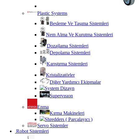
Plastic Systems
Besleme Ve Taşıma Sistemleri
Nem Alma Ve Kurutma Sistemleri
Dozajlama Sistemleri
Depolama Sistemleri
Karıştırma Sistemleri
Kristalizatörler
Diğer Yardımcı Ekipmalar
System Dizayn
Supervısıon
Enma
Kırma Makineleri
Shredders ( Parçalayıcı )
Servo Sistemler
Robot Sistemleri