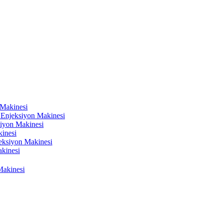
 Makinesi
k Enjeksiyon Makinesi
siyon Makinesi
kinesi
njeksiyon Makinesi
kinesi
Makinesi