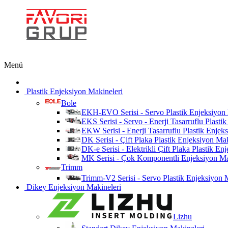
Menü
Plastik Enjeksiyon Makineleri
Bole
EKH-EVO Serisi - Servo Plastik Enjeksiyon
EKS Serisi - Servo - Enerji Tasarruflu Plasti
EKW Serisi - Enerji Tasarruflu Plastik Enjek
DK Serisi - Çift Plaka Plastik Enjeksiyon Ma
DK-e Serisi - Elektrikli Çift Plaka Plastik E
MK Serisi - Çok Komponentli Enjeksiyon Ma
Trimm
Trimm-V2 Serisi - Servo Plastik Enjeksiyon 
Dikey Enjeksiyon Makineleri
Lizhu