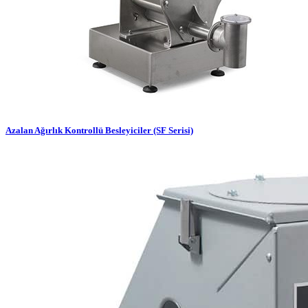
Azalan Ağırlık Kontrollü Besleyiciler (SF Serisi)