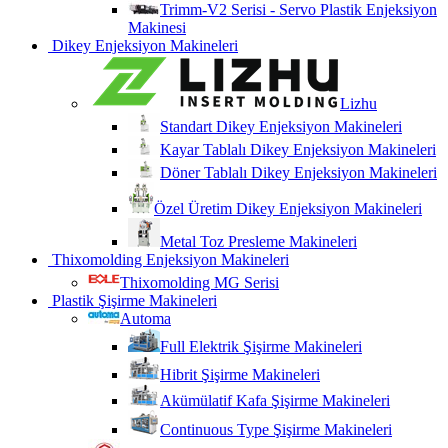
Trimm-V2 Serisi - Servo Plastik Enjeksiyon
Makinesi
Dikey Enjeksiyon Makineleri
Lizhu
Standart Dikey Enjeksiyon Makineleri
Kayar Tablalı Dikey Enjeksiyon Makineleri
Döner Tablalı Dikey Enjeksiyon Makineleri
Özel Üretim Dikey Enjeksiyon Makineleri
Metal Toz Presleme Makineleri
Thixomolding Enjeksiyon Makineleri
Thixomolding MG Serisi
Plastik Şişirme Makineleri
Automa
Full Elektrik Şişirme Makineleri
Hibrit Şişirme Makineleri
Akümülatif Kafa Şişirme Makineleri
Continuous Type Şişirme Makineleri