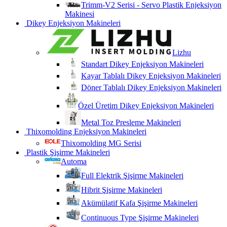
Trimm-V2 Serisi - Servo Plastik Enjeksiyon
Makinesi
Dikey Enjeksiyon Makineleri
Lizhu
Standart Dikey Enjeksiyon Makineleri
Kayar Tablalı Dikey Enjeksiyon Makineleri
Döner Tablalı Dikey Enjeksiyon Makineleri
Özel Üretim Dikey Enjeksiyon Makineleri
Metal Toz Presleme Makineleri
Thixomolding Enjeksiyon Makineleri
Thixomolding MG Serisi
Plastik Şişirme Makineleri
Automa
Full Elektrik Şişirme Makineleri
Hibrit Şişirme Makineleri
Akümülatif Kafa Şişirme Makineleri
Continuous Type Şişirme Makineleri