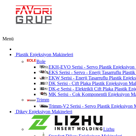
Menü
Plastik Enjeksiyon Makineleri
Bole
EKH-EVO Serisi - Servo Plastik Enjeksiyon
EKS Serisi - Servo - Enerji Tasarruflu Plasti
EKW Serisi - Enerji Tasarruflu Plastik Enjek
DK Serisi - Çift Plaka Plastik Enjeksiyon Ma
DK-e Serisi - Elektrikli Çift Plaka Plastik E
MK Serisi - Çok Komponentli Enjeksiyon Ma
Trimm
Trimm-V2 Serisi - Servo Plastik Enjeksiyon 
Dikey Enjeksiyon Makineleri
Lizhu