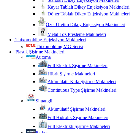
Standart Dikey Enjeksiyon Makineleri
Kayar Tablalı Dikey Enjeksiyon Makineleri
Döner Tablalı Dikey Enjeksiyon Makineleri
Özel Üretim Dikey Enjeksiyon Makineleri
Metal Toz Presleme Makineleri
Thixomolding Enjeksiyon Makineleri
Thixomolding MG Serisi
Plastik Şişirme Makineleri
Automa
Full Elektrik Şişirme Makineleri
Hibrit Şişirme Makineleri
Akümülatif Kafa Şişirme Makineleri
Continuous Type Şişirme Makineleri
Shuangli
Akümülatif Şişirme Makineleri
Full Hidrolik Sişirme Makineleri
Full Elektrikli Şişirme Makineleri
Parker