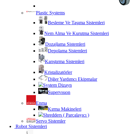
Plastic Systems
Besleme Ve Taşıma Sistemleri
Nem Alma Ve Kurutma Sistemleri
Dozajlama Sistemleri
Depolama Sistemleri
Karıştırma Sistemleri
Kristalizatörler
Diğer Yardımcı Ekipmalar
System Dizayn
Supervısıon
Enma
Kırma Makineleri
Shredders ( Parçalayıcı )
Servo Sistemler
Robot Sistemleri