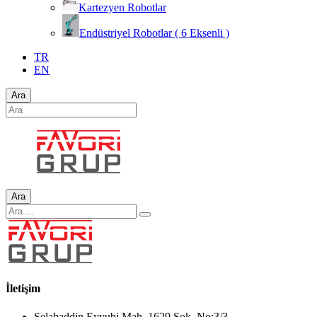
Kartezyen Robotlar
Endüstriyel Robotlar ( 6 Eksenli )
TR
EN
Ara
Ara
İletişim
Selahaddin Eyyubi Mah. 1629.Sok. No:3/3