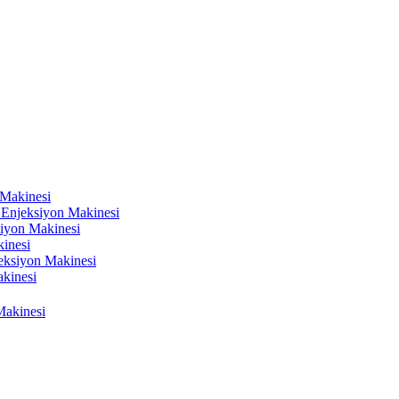
 Makinesi
k Enjeksiyon Makinesi
siyon Makinesi
kinesi
njeksiyon Makinesi
kinesi
Makinesi