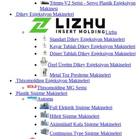
Trimm-V2 Serisi - Servo Plastik Enjeksiyon
Makinesi
Dikey Enjeksiyon Makineleri
Lizhu
Standart Dikey Enjeksiyon Makineleri
Kayar Tablalı Dikey Enjeksiyon Makineleri
Döner Tablalı Dikey Enjeksiyon Makineleri
Özel Üretim Dikey Enjeksiyon Makineleri
Metal Toz Presleme Makineleri
Thixomolding Enjeksiyon Makineleri
Thixomolding MG Serisi
Plastik Şişirme Makineleri
Automa
Full Elektrik Şişirme Makineleri
Hibrit Şişirme Makineleri
Akümülatif Kafa Şişirme Makineleri
Continuous Type Şişirme Makineleri