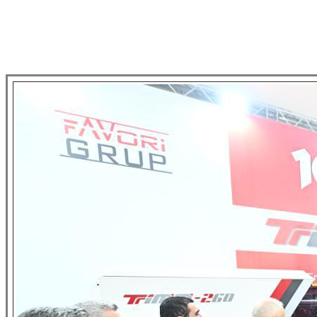
Sayın Şekib Avdagiç, PAGEV Başkanı Sayın Yavuz Eroğlu,
Büyükçekmece Kaymakamı Sayın Ali İkram Tuna katılımıyla
gerçekleşti.
Göstermiş olduğunuz ilgiye teşekkür ederiz.