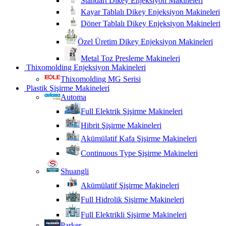
Standart Dikey Enjeksiyon Makineleri
Kayar Tablalı Dikey Enjeksiyon Makineleri
Döner Tablalı Dikey Enjeksiyon Makineleri
Özel Üretim Dikey Enjeksiyon Makineleri
Metal Toz Presleme Makineleri
Thixomolding Enjeksiyon Makineleri
Thixomolding MG Serisi
Plastik Şişirme Makineleri
Automa
Full Elektrik Şişirme Makineleri
Hibrit Şişirme Makineleri
Akümülatif Kafa Şişirme Makineleri
Continuous Type Şişirme Makineleri
Shuangli
Akümülatif Şişirme Makineleri
Full Hidrolik Sişirme Makineleri
Full Elektrikli Şişirme Makineleri
Parker