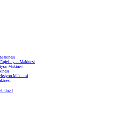
 Makinesi
k Enjeksiyon Makinesi
siyon Makinesi
kinesi
njeksiyon Makinesi
kinesi
Makinesi