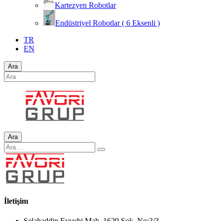
Kartezyen Robotlar
Endüstriyel Robotlar ( 6 Eksenli )
TR
EN
Ara
Ara
İletişim
Selahaddin Eyyubi Mah. 1629.Sok. No:3/3