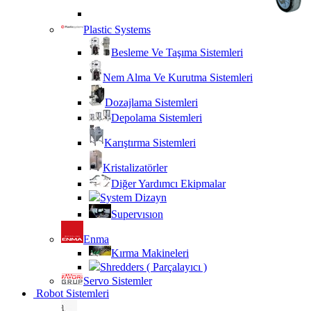
Plastic Systems
Besleme Ve Taşıma Sistemleri
Nem Alma Ve Kurutma Sistemleri
Dozajlama Sistemleri
Depolama Sistemleri
Karıştırma Sistemleri
Kristalizatörler
Diğer Yardımcı Ekipmalar
System Dizayn
Supervısıon
Enma
Kırma Makineleri
Shredders ( Parçalayıcı )
Servo Sistemler
Robot Sistemleri