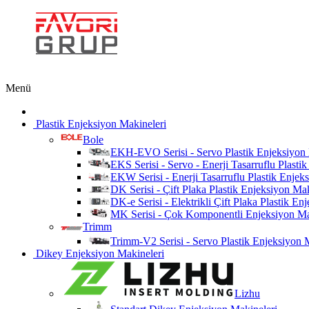
Menü
Plastik Enjeksiyon Makineleri
Bole
EKH-EVO Serisi - Servo Plastik Enjeksiyon
EKS Serisi - Servo - Enerji Tasarruflu Plasti
EKW Serisi - Enerji Tasarruflu Plastik Enjek
DK Serisi - Çift Plaka Plastik Enjeksiyon Ma
DK-e Serisi - Elektrikli Çift Plaka Plastik E
MK Serisi - Çok Komponentli Enjeksiyon Ma
Trimm
Trimm-V2 Serisi - Servo Plastik Enjeksiyon 
Dikey Enjeksiyon Makineleri
Lizhu