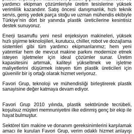
yardımcı ekipman çözümleriyle üretim tesislerine yüksek
verimlilik kazandırır. Satış öncesi danışmanlık, hızlı teknik
servis, geniş yedek parça stoğu ve uzman mühendis ekibiyle
Türkiye’nin dört bir yanında plastik üreticilerine kesintisiz
destek sunuyoruz.
Enerji tasarruflu yeni nesil enjeksiyon makineleri, yüksek
hızlı şişirme teknolojileri, kurutucu, chiller, robot ve dozajlama
sistemleri gibi tüm yardımcı ekipmanlarımız; hem yeni
yatırımlar hem de mevcut makine parkını modernize etmek
isteyen işletmeler için ideal çözümler sunar. Üretim
kapasitesini artırmak, kaliteyi yükseltmek ve işletme
maliyetlerini düşürmek isteyen tüm plastik üreticileri için
güvenilir bir iş ortağı olarak hizmet veriyoruz.
Favori Grup, teknoloji ve mühendisliği birleştirerek plastik
sanayisine değer katmaya devam ediyor.
Favori Grup 2010 yılında, plastik sektöründe tecrübeli,
koşulsuz müşteri memnuniyetini ilke edinmiş genç bir ekip ile
hayat bulmuştur.
Sektörel tüm makine ve donanım gereksinimlerini karşılamak
amacı ile kurulan Favori Grup, verim odaklı hizmet anlayışı