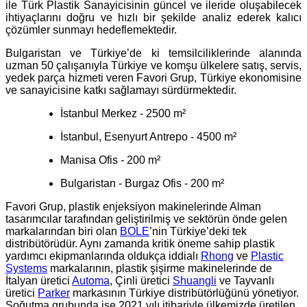
ile Türk Plastik Sanayicisinin güncel ve ileride oluşabilecek
ihtiyaçlarını doğru ve hızlı bir şekilde analiz ederek kalıcı
çözümler sunmayı hedeflemektedir.
Bulgaristan ve Türkiye’de ki temsilciliklerinde alanında
uzman 50 çalışanıyla Türkiye ve komşu ülkelere satış, servis,
yedek parça hizmeti veren Favori Grup, Türkiye ekonomisine
ve sanayicisine katkı sağlamayı sürdürmektedir.
İstanbul Merkez - 2500 m²
İstanbul, Esenyurt Antrepo - 4500 m²
Manisa Ofis - 200 m²
Bulgaristan - Burgaz Ofis - 200 m²
Favori Grup, plastik enjeksiyon makinelerinde Alman
tasarımcılar tarafından geliştirilmiş ve sektörün önde gelen
markalarından biri olan
BOLE
’nin Türkiye’deki tek
distribütörüdür. Aynı zamanda kritik öneme sahip plastik
yardımcı ekipmanlarında oldukça iddialı
Rhong
ve
Plastic
Systems
markalarının, plastik şişirme makinelerinde de
İtalyan üretici
Automa
, Çinli üretici
Shuangli
ve Tayvanlı
üretici
Parker
markasının Türkiye distribütörlüğünü yönetiyor.
Soğutma grubunda ise 2021 yılı itibariyle ülkemizde üretilen