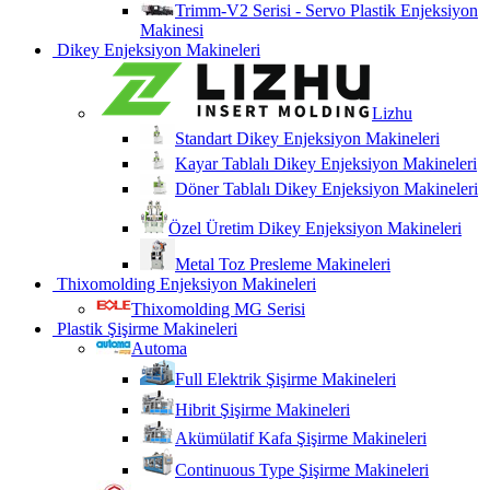
Trimm-V2 Serisi - Servo Plastik Enjeksiyon
Makinesi
Dikey Enjeksiyon Makineleri
Lizhu
Standart Dikey Enjeksiyon Makineleri
Kayar Tablalı Dikey Enjeksiyon Makineleri
Döner Tablalı Dikey Enjeksiyon Makineleri
Özel Üretim Dikey Enjeksiyon Makineleri
Metal Toz Presleme Makineleri
Thixomolding Enjeksiyon Makineleri
Thixomolding MG Serisi
Plastik Şişirme Makineleri
Automa
Full Elektrik Şişirme Makineleri
Hibrit Şişirme Makineleri
Akümülatif Kafa Şişirme Makineleri
Continuous Type Şişirme Makineleri